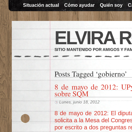
Situación actual
Cómo ayudar
Quién soy
C
ELVIRA 
SITIO MANTENIDO POR AMIGOS Y FAM
Posts Tagged ‘gobierno’
8 de mayo de 2012: UPy
sobre SQM
Lunes, junio 18, 2012
8 de mayo de 2012: El diput
solicita a la Mesa del Congre
por escrito a dos preguntas 