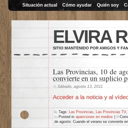
Situación actual
Cómo ayudar
Quién soy
C
ELVIRA 
SITIO MANTENIDO POR AMIGOS Y FAM
Las Provincias, 10 de ag
convierte en un suplicio p
Sábado, agosto 13, 2011
Acceder a la noticia y al víd
Tags:
Las Provincias
,
Las Provincias TV
Posted in
apariciones en medios
|
Come
de agosto: Cuando el verano se convierte en 